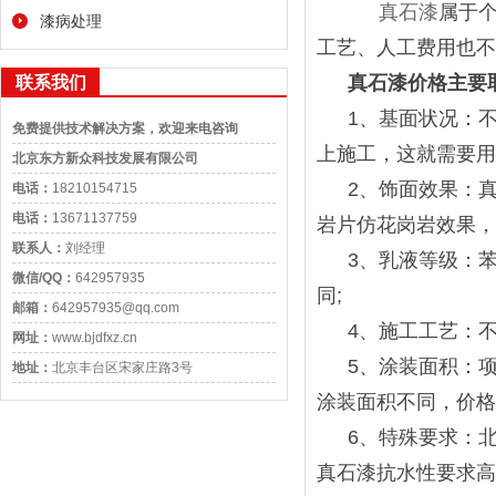
真石漆
属于
漆病处理
工艺、人工费用也不
真石漆价格主要
联系我们
1
、基面状况：
免费提供技术解决方案，欢迎来电咨询
上施工，这就需要用
北京东方新众科技发展有限公司
2
、饰面效果：
电话：
18210154715
电话：
13671137759
岩片仿花岗岩效果，
联系人：
刘经理
3
、乳液等级：
微信/QQ：
642957935
同
;
邮箱：
642957935@qq.com
4
、施工工艺：
网址：
www.bjdfxz.cn
5
、涂装面积：
地址：
北京丰台区宋家庄路3号
涂装面积不同，价格
6
、特殊要求：
真石漆抗水性要求高