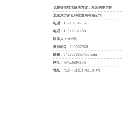
免费提供技术解决方案，欢迎来电咨询
北京东方新众科技发展有限公司
电话：
18210154715
电话：
13671137759
联系人：
刘经理
微信/QQ：
642957935
邮箱：
642957935@qq.com
网址：
www.bjdfxz.cn
地址：
北京丰台区宋家庄路3号