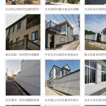
北京房山韩村河自建别墅外
北京朝阳内蒙古饭店外墙翻
大兴区东白塔村
墙水包砂装饰
新改造案例
翻新水包砂
海淀花园一里别墅外墙翻新
平谷北寺自建房外墙保温水
顺义田家营别墅
包砂装饰
仿石漆高端
北京通州一层外墙翻新装饰
北京顺义马庄自建房外墙水
北京大兴礼贤旧