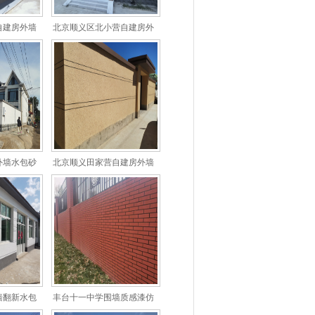
自建房外墙
北京顺义区北小营自建房外
仿石漆
墙水包砂装饰案例
外墙水包砂
北京顺义田家营自建房外墙
定制
水包砂装饰
墙翻新水包
丰台十一中学围墙质感漆仿