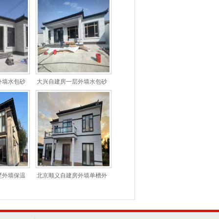
漆
砖分格施工案例
外墙水包砂
大兴自建房一层外墙水包砂
例
仿石漆装饰效果
墅外墙保温
北京顺义自建房外墙单槽外
艺装饰案例
墙仿石漆涂装案例