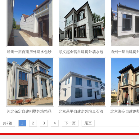
水包砂仿石漆案例
包砂装饰案例
砂仿石
通州一层自建房外墙水包砂
顺义赵全营自建房外墙水包
通州一层自建房
仿石漆施工装饰
砂装饰案例
装饰案
河北保定自建别墅外墙精品
北京昌平自建房外墙真石漆
北京海淀自建别
水包砂装饰案例
装饰案例
水包砂双凹槽工
共7篇
1
2
3
4
下一页
尾页