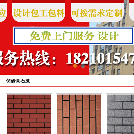
1
2
仿砖真石漆