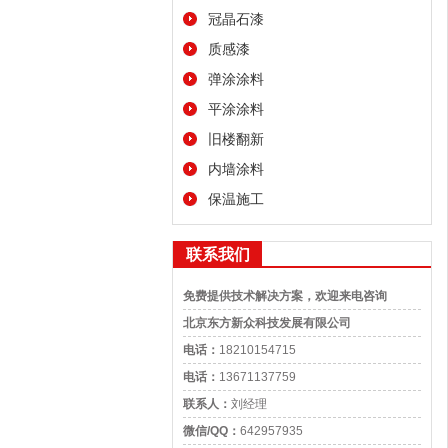
冠晶石漆
质感漆
弹涂涂料
平涂涂料
旧楼翻新
内墙涂料
保温施工
联系我们
免费提供技术解决方案，欢迎来电咨询
北京东方新众科技发展有限公司
电话：
18210154715
电话：
13671137759
联系人：
刘经理
微信/QQ：
642957935