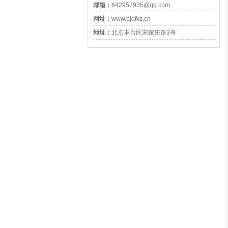
邮箱：
642957935@qq.com
网址：
www.bjdfxz.cn
地址：
北京丰台区宋家庄路3号