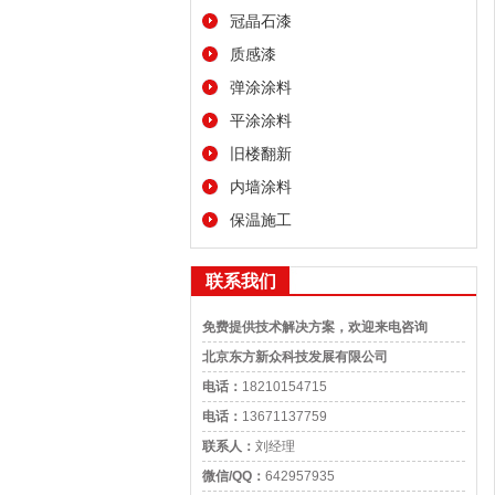
冠晶石漆
质感漆
弹涂涂料
平涂涂料
旧楼翻新
内墙涂料
保温施工
联系我们
免费提供技术解决方案，欢迎来电咨询
北京东方新众科技发展有限公司
电话：
18210154715
电话：
13671137759
联系人：
刘经理
微信/QQ：
642957935